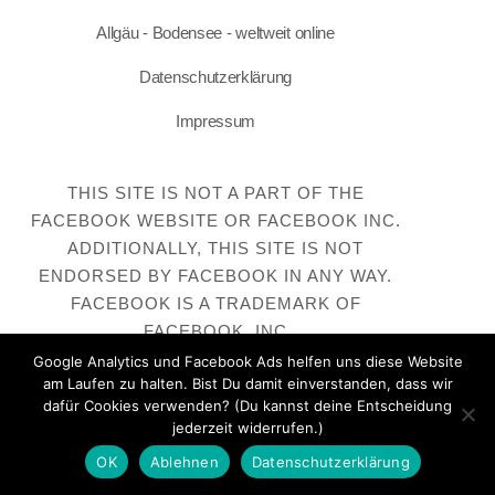
Allgäu - Bodensee - weltweit online
Datenschutzerklärung
Impressum
THIS SITE IS NOT A PART OF THE
FACEBOOK WEBSITE OR FACEBOOK INC.
ADDITIONALLY, THIS SITE IS NOT
ENDORSED BY FACEBOOK IN ANY WAY.
FACEBOOK IS A TRADEMARK OF
FACEBOOK, INC
Google Analytics und Facebook Ads helfen uns diese Website
am Laufen zu halten. Bist Du damit einverstanden, dass wir
dafür Cookies verwenden? (Du kannst deine Entscheidung
jederzeit widerrufen.)
OK
Ablehnen
Datenschutzerklärung