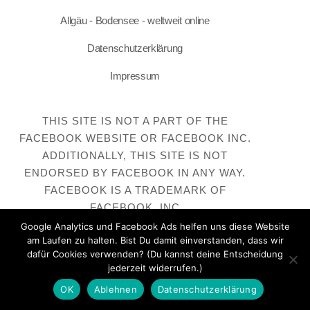
Allgäu - Bodensee - weltweit online
Datenschutzerklärung
Impressum
THIS SITE IS NOT A PART OF THE
FACEBOOK WEBSITE OR FACEBOOK INC.
ADDITIONALLY, THIS SITE IS NOT
ENDORSED BY FACEBOOK IN ANY WAY.
FACEBOOK IS A TRADEMARK OF
FACEBOOK, INC
Google Analytics und Facebook Ads helfen uns diese Website
am Laufen zu halten. Bist Du damit einverstanden, dass wir
dafür Cookies verwenden? (Du kannst deine Entscheidung
jederzeit widerrufen.)
OK
Ablehnen
Datenschutzerklärung