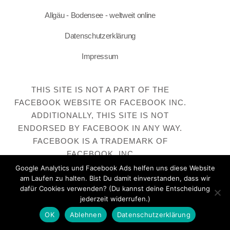
Allgäu - Bodensee - weltweit online
Datenschutzerklärung
Impressum
THIS SITE IS NOT A PART OF THE
FACEBOOK WEBSITE OR FACEBOOK INC.
ADDITIONALLY, THIS SITE IS NOT
ENDORSED BY FACEBOOK IN ANY WAY.
FACEBOOK IS A TRADEMARK OF
FACEBOOK, INC
Google Analytics und Facebook Ads helfen uns diese Website
am Laufen zu halten. Bist Du damit einverstanden, dass wir
dafür Cookies verwenden? (Du kannst deine Entscheidung
jederzeit widerrufen.)
OK
Ablehnen
Datenschutzerklärung