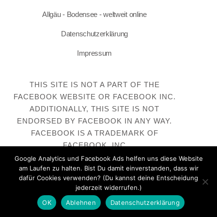
Allgäu - Bodensee - weltweit online
Datenschutzerklärung
Impressum
THIS SITE IS NOT A PART OF THE
FACEBOOK WEBSITE OR FACEBOOK INC.
ADDITIONALLY, THIS SITE IS NOT
ENDORSED BY FACEBOOK IN ANY WAY.
FACEBOOK IS A TRADEMARK OF
FACEBOOK, INC
Google Analytics und Facebook Ads helfen uns diese Website
am Laufen zu halten. Bist Du damit einverstanden, dass wir
dafür Cookies verwenden? (Du kannst deine Entscheidung
jederzeit widerrufen.)
OK
Ablehnen
Datenschutzerklärung