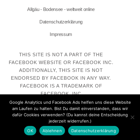
Allgäu - Bodensee - weltweit online
Datenschutzerklärung
Impressum
THIS SITE IS NOT A PART OF THE
FACEBOOK WEBSITE OR FACEBOOK INC.
ADDITIONALLY, THIS SITE IS NOT
ENDORSED BY FACEBOOK IN ANY WAY.
FACEBOOK IS A TRADEMARK OF
FACEBOOK, INC
Google Analytics und Facebook Ads helfen uns diese Website
am Laufen zu halten. Bist Du damit einverstanden, dass wir
dafür Cookies verwenden? (Du kannst deine Entscheidung
jederzeit widerrufen.)
OK
Ablehnen
Datenschutzerklärung